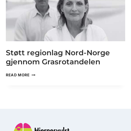
Støtt regionlag Nord-Norge
gjennom Grasrotandelen
STØTT
READ MORE
REGIONLAG
NORD-
NORGE
GJENNOM
GRASROTANDELEN