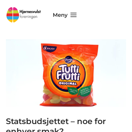
Skip
to
Meny
content
Statsbudsjettet – noe for
enhver smak?