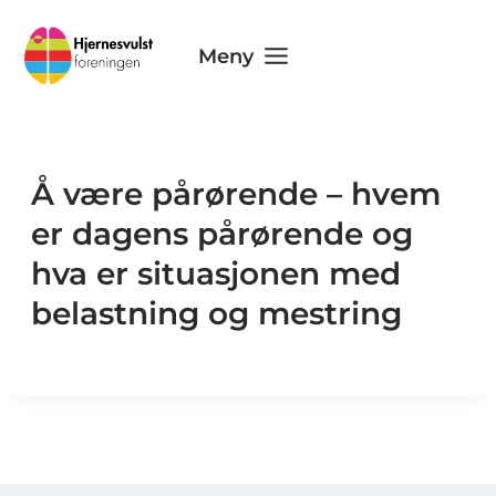
Skip
to
Meny
content
Å være pårørende – hvem
er dagens pårørende og
hva er situasjonen med
belastning og mestring